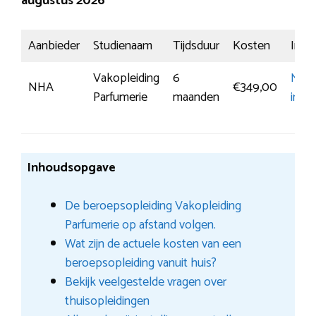
augustus 2026
Aanbieder
Studienaam
Tijdsduur
Kosten
Insch
Vakopleiding
6
Mee
NHA
€349,00
Parfumerie
maanden
infor
Inhoudsopgave
De beroepsopleiding Vakopleiding
Parfumerie op afstand volgen.
Wat zijn de actuele kosten van een
beroepsopleiding vanuit huis?
Bekijk veelgestelde vragen over
thuisopleidingen