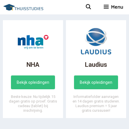
Spring
Menu
naar
inhoud
NHA
Laudius
Bekijk opleidingen
Bekijk opleidingen
Beste keuze: Nu tijdelijk 15
Informatiefolder aanvragen
dagen gratis op proef. Gratis
en 14 dagen gratis studeren.
cadeau (tablet) bij
Laudius premium = 5 jaar
inschrijving.
gratis curssusen!