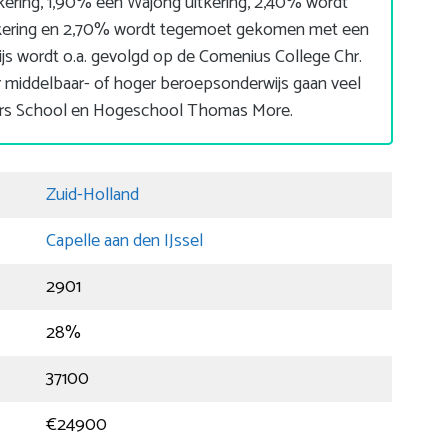
kering, 1,90% een Wajong uitkering, 2,40% wordt
ering en 2,70% wordt tegemoet gekomen met een
js wordt o.a. gevolgd op de Comenius College Chr.
middelbaar- of hoger beroepsonderwijs gaan veel
ers School en Hogeschool Thomas More.
Zuid-Holland
Capelle aan den IJssel
2901
28%
37100
€24900