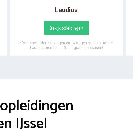
Laudius
Bekijk opleidingen
Informatiefolder aanvragen en 14 dagen gratis studeren.
Laudius premium = 5 jaar gratis curssusen!
opleidingen
n IJssel