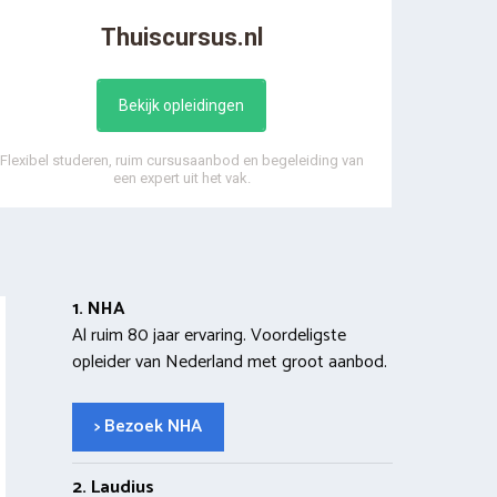
Thuiscursus.nl
Bekijk opleidingen
Flexibel studeren, ruim cursusaanbod en begeleiding van
een expert uit het vak.
1. NHA
Al ruim 80 jaar ervaring. Voordeligste
opleider van Nederland met groot aanbod.
> Bezoek NHA
2. Laudius