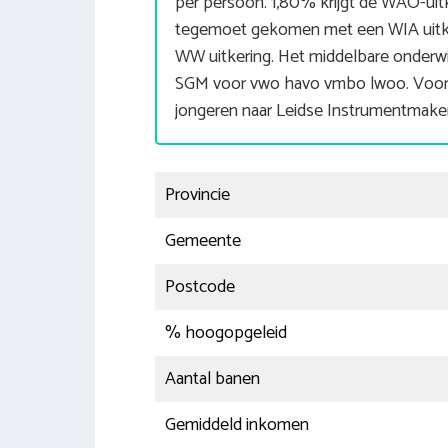
per persoon. 1,80% krijgt de WAO-uit
tegemoet gekomen met een WIA uitk
WW uitkering. Het middelbare onderwi
SGM voor vwo havo vmbo lwoo. Voor 
jongeren naar Leidse Instrumentmak
Provincie
Gemeente
Postcode
% hoogopgeleid
Aantal banen
Gemiddeld inkomen