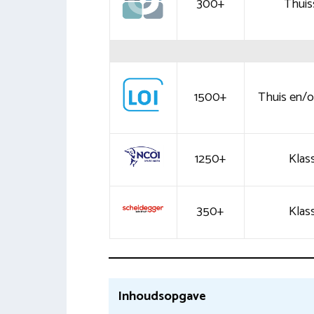
300+
Thuis
1500+
Thuis en/of
1250+
Klass
350+
Klass
Inhoudsopgave