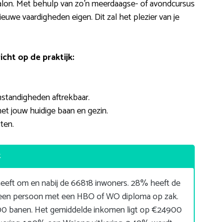
ysalon. Met behulp van zo’n meerdaagse- of avondcursus
nieuwe vaardigheden eigen. Dit zal het plezier van je
ht op de praktijk:
mstandigheden aftrekbaar.
et jouw huidige baan en gezin.
ten.
t
eeft om en nabij de 66818 inwoners. 28% heeft de
: een persoon met een HBO of WO diploma op zak.
100 banen. Het gemiddelde inkomen ligt op €24900