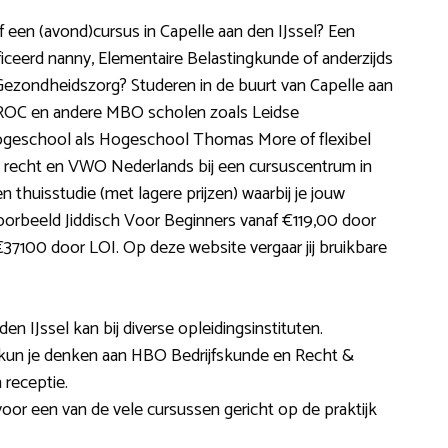
f een (avond)cursus in Capelle aan den IJssel? Een
ficeerd nanny, Elementaire Belastingkunde of anderzijds
Gezondheidszorg? Studeren in de buurt van Capelle aan
. ROC en andere MBO scholen zoals Leidse
geschool als Hogeschool Thomas More of flexibel
es recht en VWO Nederlands bij een cursuscentrum in
en thuisstudie (met lagere prijzen) waarbij je jouw
jvoorbeeld Jiddisch Voor Beginners vanaf €119,00 door
7100 door LOI. Op deze website vergaar jij bruikbare
en IJssel kan bij diverse opleidingsinstituten.
kun je denken aan HBO Bedrijfskunde en Recht &
receptie.
voor een van de vele cursussen gericht op de praktijk