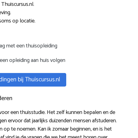
 Thuiscursus.nl.
ving.
soms op locatie.
lag met een thuisopleiding
een opleiding aan huis volgen
dingen bij Thuiscursus.nl
deren
voor een thuisstudie. Het zelf kunnen bepalen en de
en ervoor dat jaarlijks duizenden mensen afstuderen.
elen op te noemen. Kan ik zomaar beginnen, en is het
aaf vind je de vragen die we het meest horen over