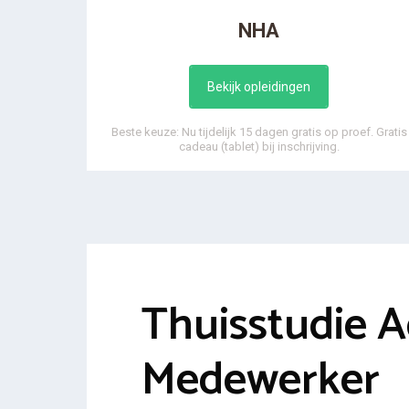
NHA
Bekijk opleidingen
Beste keuze: Nu tijdelijk 15 dagen gratis op proef. Gratis
cadeau (tablet) bij inschrijving.
Thuisstudie A
Medewerker