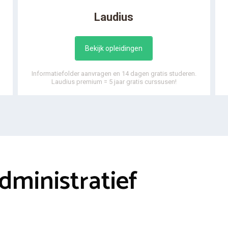
Laudius
Bekijk opleidingen
Informatiefolder aanvragen en 14 dagen gratis studeren.
Laudius premium = 5 jaar gratis curssusen!
dministratief