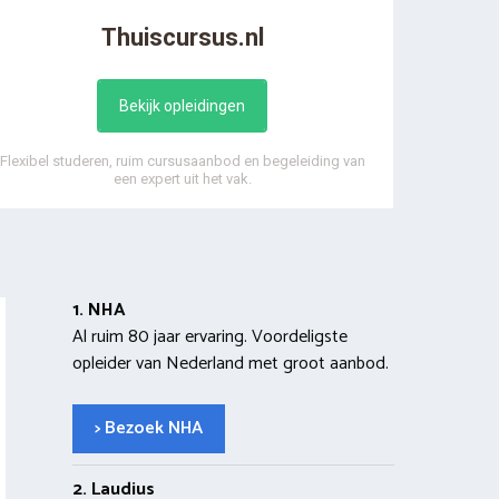
Thuiscursus.nl
Bekijk opleidingen
Flexibel studeren, ruim cursusaanbod en begeleiding van
een expert uit het vak.
1. NHA
Al ruim 80 jaar ervaring. Voordeligste
opleider van Nederland met groot aanbod.
> Bezoek NHA
2. Laudius