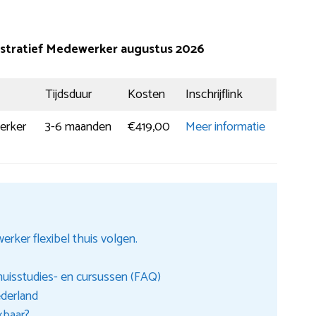
nistratief Medewerker augustus 2026
Tijdsduur
Kosten
Inschrijflink
erker
3-6 maanden
€419,00
Meer informatie
rker flexibel thuis volgen.
huisstudies- en cursussen (FAQ)
ederland
kbaar?