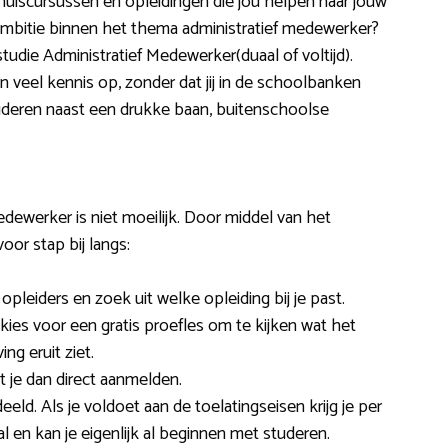
 thuiscursussen en opleidingen die jou helpen naar jouw
 ambitie binnen het thema administratief medewerker?
tudie Administratief Medewerker(duaal of voltijd).
jn veel kennis op, zonder dat jij in de schoolbanken
tuderen naast een drukke baan, buitenschoolse
dewerker is niet moeilijk. Door middel van het
oor stap bij langs:
leiders en zoek uit welke opleiding bij je past.
kies voor een gratis proefles om te kijken wat het
ng eruit ziet.
nt je dan direct aanmelden.
eld. Als je voldoet aan de toelatingseisen krijg je per
al en kan je eigenlijk al beginnen met studeren.