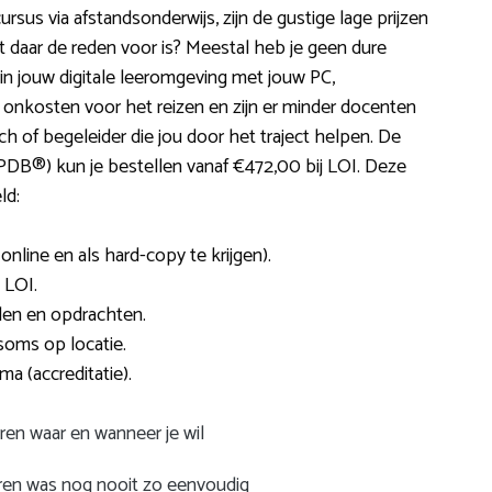
rsus via afstandsonderwijs, zijn de gustige lage prijzen
Wat daar de reden voor is? Meestal heb je geen dure
 in jouw digitale leeromgeving met jouw PC,
onkosten voor het reizen en zijn er minder docenten
h of begeleider die jou door het traject helpen. De
PDB®) kun je bestellen vanaf €472,00 bij LOI. Deze
ld:
nline en als hard-copy te krijgen).
 LOI.
len en opdrachten.
soms op locatie.
a (accreditatie).
ren waar en wanneer je wil
eren was nog nooit zo eenvoudig