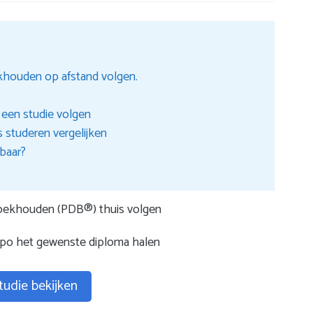
khouden op afstand volgen.
 een studie volgen
s studeren vergelijken
kbaar?
Boekhouden (PDB®) thuis volgen
mpo het gewenste diploma halen
tudie bekijken