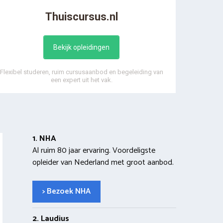
Thuiscursus.nl
Bekijk opleidingen
Flexibel studeren, ruim cursusaanbod en begeleiding van
een expert uit het vak.
1. NHA
Al ruim 80 jaar ervaring. Voordeligste
opleider van Nederland met groot aanbod.
> Bezoek NHA
2. Laudius