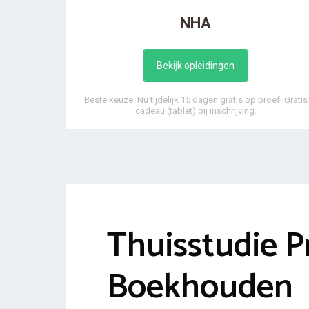
NHA
Bekijk opleidingen
Beste keuze: Nu tijdelijk 15 dagen gratis op proef. Gratis
cadeau (tablet) bij inschrijving.
Thuisstudie P
Boekhouden