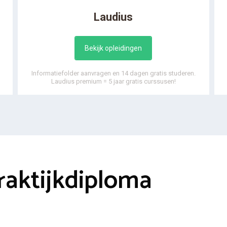
Laudius
Bekijk opleidingen
Informatiefolder aanvragen en 14 dagen gratis studeren.
Laudius premium = 5 jaar gratis curssusen!
raktijkdiploma