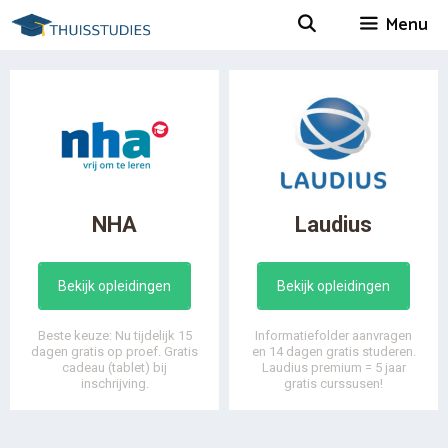
Spring
Menu
naar
inhoud
NHA
Laudius
Bekijk opleidingen
Bekijk opleidingen
Beste keuze: Nu tijdelijk 15
Informatiefolder aanvragen
dagen gratis op proef. Gratis
en 14 dagen gratis studeren.
cadeau (tablet) bij
Laudius premium = 5 jaar
inschrijving.
gratis curssusen!