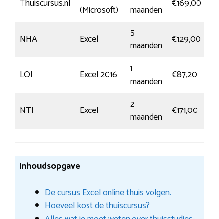
Thuiscursus.nl
€169,00
(Microsoft)
maanden
in
5
M
NHA
Excel
€129,00
maanden
in
1
M
LOI
Excel 2016
€87,20
maanden
in
2
M
NTI
Excel
€171,00
maanden
in
Inhoudsopgave
De cursus Excel online thuis volgen.
Hoeveel kost de thuiscursus?