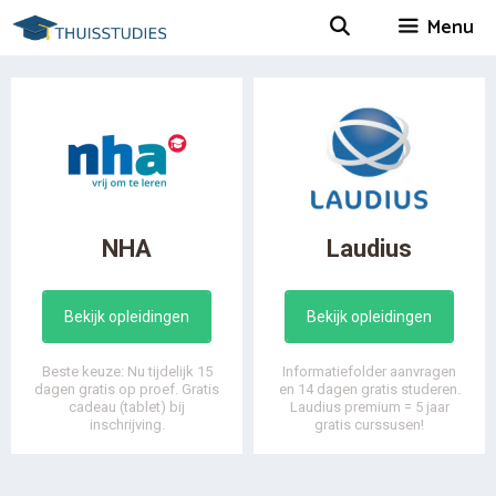
Spring
Menu
naar
inhoud
NHA
Laudius
Bekijk opleidingen
Bekijk opleidingen
Beste keuze: Nu tijdelijk 15
Informatiefolder aanvragen
dagen gratis op proef. Gratis
en 14 dagen gratis studeren.
cadeau (tablet) bij
Laudius premium = 5 jaar
inschrijving.
gratis curssusen!