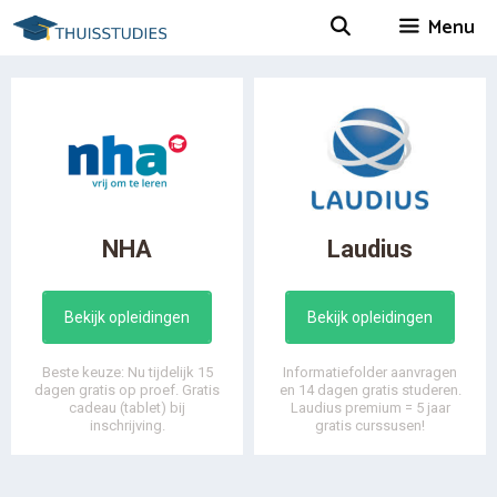
Spring
Menu
naar
inhoud
NHA
Laudius
Bekijk opleidingen
Bekijk opleidingen
Beste keuze: Nu tijdelijk 15
Informatiefolder aanvragen
dagen gratis op proef. Gratis
en 14 dagen gratis studeren.
cadeau (tablet) bij
Laudius premium = 5 jaar
inschrijving.
gratis curssusen!