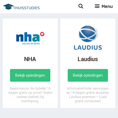
Spring
Menu
naar
inhoud
NHA
Laudius
Bekijk opleidingen
Bekijk opleidingen
Beste keuze: Nu tijdelijk 15
Informatiefolder aanvragen
dagen gratis op proef. Gratis
en 14 dagen gratis studeren.
cadeau (tablet) bij
Laudius premium = 5 jaar
inschrijving.
gratis curssusen!