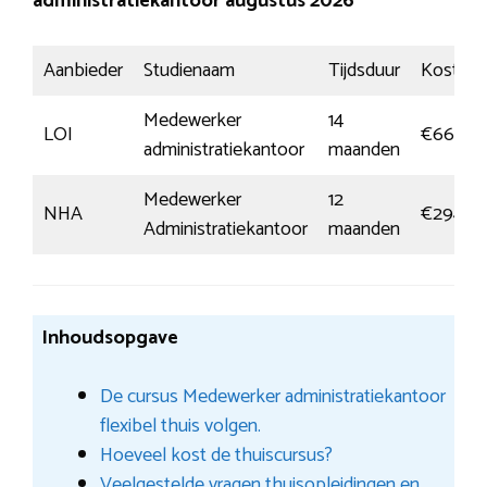
administratiekantoor augustus 2026
Aanbieder
Studienaam
Tijdsduur
Kosten
Medewerker
14
LOI
€660,8
administratiekantoor
maanden
Medewerker
12
NHA
€294,0
Administratiekantoor
maanden
Inhoudsopgave
De cursus Medewerker administratiekantoor
flexibel thuis volgen.
Hoeveel kost de thuiscursus?
Veelgestelde vragen thuisopleidingen en