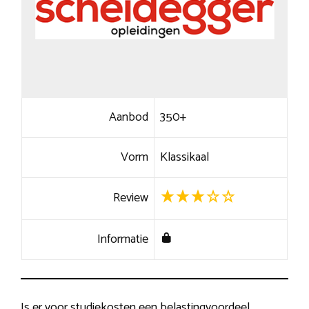
Aanbod
350+
Vorm
Klassikaal
Review
Informatie
Is er voor studiekosten een belastingvoordeel