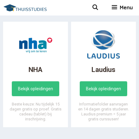
Spring
Menu
naar
inhoud
NHA
Laudius
Bekijk opleidingen
Bekijk opleidingen
Beste keuze: Nu tijdelijk 15
Informatiefolder aanvragen
dagen gratis op proef. Gratis
en 14 dagen gratis studeren.
cadeau (tablet) bij
Laudius premium = 5 jaar
inschrijving.
gratis curssusen!