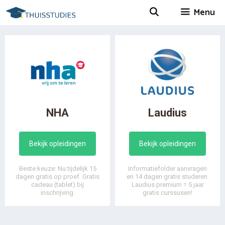
Spring
Menu
naar
inhoud
NHA
Laudius
Bekijk opleidingen
Bekijk opleidingen
Beste keuze: Nu tijdelijk 15
Informatiefolder aanvragen
dagen gratis op proef. Gratis
en 14 dagen gratis studeren.
cadeau (tablet) bij
Laudius premium = 5 jaar
inschrijving.
gratis curssusen!