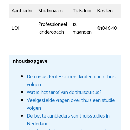
Aanbieder
Studienaam
Tijdsduur
Kosten
Insc
Professioneel
12
Me
LOI
€1046,40
kindercoach
maanden
inf
Inhoudsopgave
De cursus Professioneel kindercoach thuis
volgen.
Wat is het tarief van de thuiscursus?
Veelgestelde vragen over thuis een studie
volgen
De beste aanbieders van thuisstudies in
Nederland