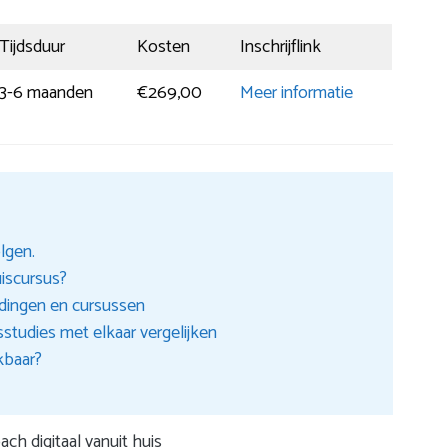
Tijdsduur
Kosten
Inschrijflink
3-6 maanden
€269,00
Meer informatie
lgen.
uiscursus?
idingen en cursussen
sstudies met elkaar vergelijken
kbaar?
ach digitaal vanuit huis