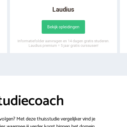
Laudius
Bekijk opleidingen
Informatiefolder aanvragen en 14 dagen gratis studeren.
Laudius premium = 5 jaar gratis curssusen!
tudiecoach
olgen? Met deze thuisstudie vergelijker vind je
es waarmee jij verder komt binnen het domein