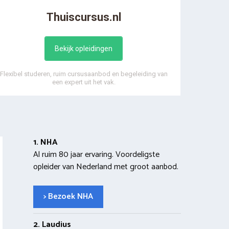
Thuiscursus.nl
Bekijk opleidingen
Flexibel studeren, ruim cursusaanbod en begeleiding van
een expert uit het vak.
1. NHA
Al ruim 80 jaar ervaring. Voordeligste
opleider van Nederland met groot aanbod.
> Bezoek NHA
2. Laudius