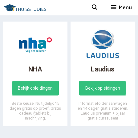
Spring
Menu
naar
inhoud
NHA
Laudius
Bekijk opleidingen
Bekijk opleidingen
Beste keuze: Nu tijdelijk 15
Informatiefolder aanvragen
dagen gratis op proef. Gratis
en 14 dagen gratis studeren.
cadeau (tablet) bij
Laudius premium = 5 jaar
inschrijving.
gratis curssusen!