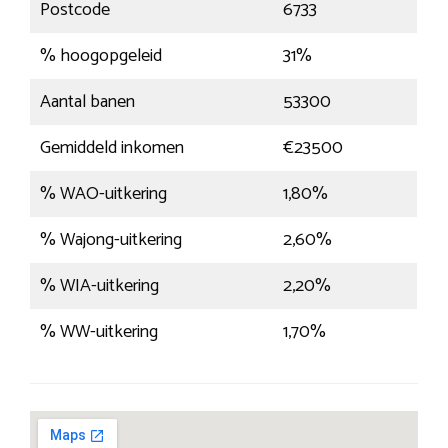
Postcode
6733
% hoogopgeleid
31%
Aantal banen
53300
Gemiddeld inkomen
€23500
% WAO-uitkering
1,80%
% Wajong-uitkering
2,60%
% WIA-uitkering
2,20%
% WW-uitkering
1,70%