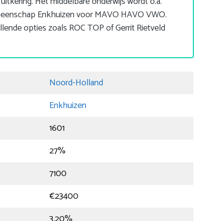
itkering. Het middelbare onderwijs wordt o.a.
emeenschap Enkhuizen voor MAVO HAVO VWO.
llende opties zoals ROC TOP of Gerrit Rietveld
Noord-Holland
Enkhuizen
1601
27%
7100
€23400
3,20%