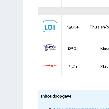
1500+
Thuis en/of
1250+
Klass
350+
Klass
Inhoudsopgave