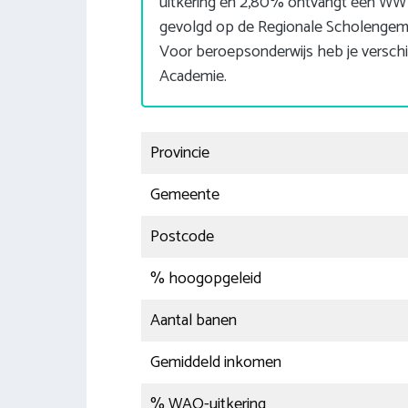
uitkering en 2,80% ontvangt een WW u
gevolgd op de Regionale Scholeng
Voor beroepsonderwijs heb je verschi
Academie.
Provincie
Gemeente
Postcode
% hoogopgeleid
Aantal banen
Gemiddeld inkomen
% WAO-uitkering