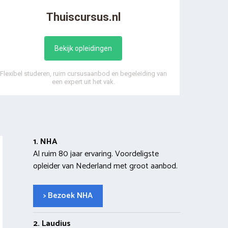
Thuiscursus.nl
Bekijk opleidingen
Flexibel studeren, ruim cursusaanbod en begeleiding van
een expert uit het vak.
1. NHA
Al ruim 80 jaar ervaring. Voordeligste
opleider van Nederland met groot aanbod.
> Bezoek NHA
2. Laudius