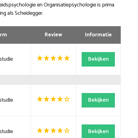
beidspsychologie en Organisatiepsychologie is prima
ling als Scheidegger.
rm
Review
Informatie
studie
Bekijken
studie
Bekijken
studie
Bekijken