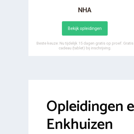
NHA
Bekijk opleidingen
Beste keuze: Nu tijdelijk 15 dagen gratis op proef. Gratis
cadeau (tablet) bij inschrijving.
Opleidingen 
Enkhuizen