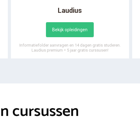
Laudius
Bekijk opleidingen
Informatiefolder aanvragen en 14 dagen gratis studeren.
Laudius premium = 5 jaar gratis curssusen!
en cursussen