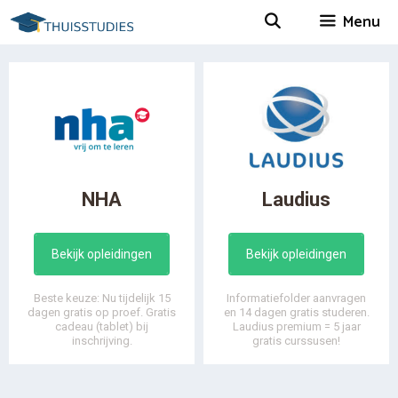
Spring
Menu
naar
inhoud
NHA
Laudius
Bekijk opleidingen
Bekijk opleidingen
Beste keuze: Nu tijdelijk 15
Informatiefolder aanvragen
dagen gratis op proef. Gratis
en 14 dagen gratis studeren.
cadeau (tablet) bij
Laudius premium = 5 jaar
inschrijving.
gratis curssusen!