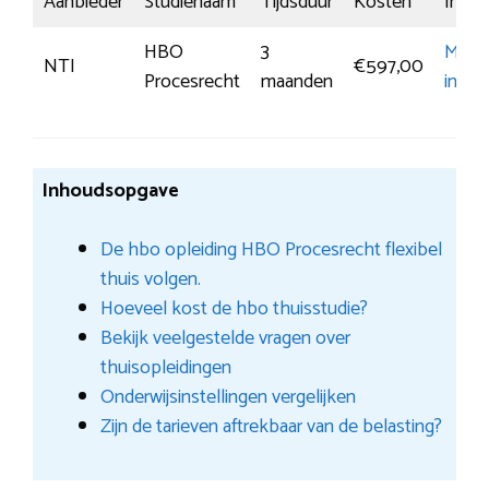
Aanbieder
Studienaam
Tijdsduur
Kosten
Inschr
HBO
3
Meer
NTI
€597,00
Procesrecht
maanden
infor
Inhoudsopgave
De hbo opleiding HBO Procesrecht flexibel
thuis volgen.
Hoeveel kost de hbo thuisstudie?
Bekijk veelgestelde vragen over
thuisopleidingen
Onderwijsinstellingen vergelijken
Zijn de tarieven aftrekbaar van de belasting?