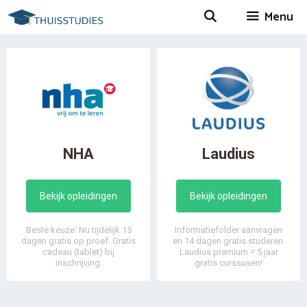
Spring
Menu
naar
inhoud
NHA
Laudius
Bekijk opleidingen
Bekijk opleidingen
Beste keuze: Nu tijdelijk 15
Informatiefolder aanvragen
dagen gratis op proef. Gratis
en 14 dagen gratis studeren.
cadeau (tablet) bij
Laudius premium = 5 jaar
inschrijving.
gratis curssusen!