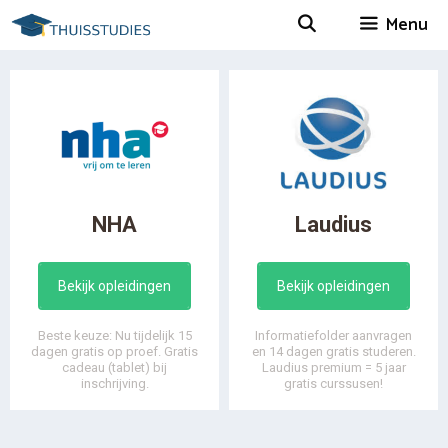
Spring
Menu
naar
inhoud
NHA
Laudius
Bekijk opleidingen
Bekijk opleidingen
Beste keuze: Nu tijdelijk 15
Informatiefolder aanvragen
dagen gratis op proef. Gratis
en 14 dagen gratis studeren.
cadeau (tablet) bij
Laudius premium = 5 jaar
inschrijving.
gratis curssusen!