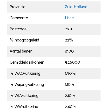
Provincie
Zuid-Holland
Gemeente
Lisse
Postcode
2161
% hoogopgeleid
22%
Aantal banen
8100
Gemiddeld inkomen
€26000
% WAO-uitkering
1,90%
% Wajong-uitkering
1,10%
% WIA-uitkering
2,10%
% WW-uitkering
2,40%