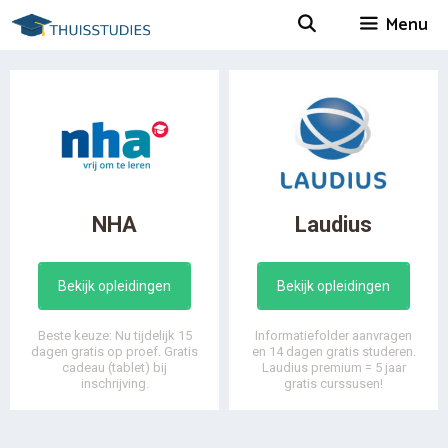
Spring
Menu
naar
inhoud
NHA
Laudius
Bekijk opleidingen
Bekijk opleidingen
Beste keuze: Nu tijdelijk 15
Informatiefolder aanvragen
dagen gratis op proef. Gratis
en 14 dagen gratis studeren.
cadeau (tablet) bij
Laudius premium = 5 jaar
inschrijving.
gratis curssusen!