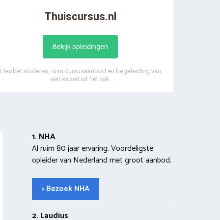
Thuiscursus.nl
Bekijk opleidingen
Flexibel studeren, ruim cursusaanbod en begeleiding van
een expert uit het vak.
1. NHA
Al ruim 80 jaar ervaring. Voordeligste
opleider van Nederland met groot aanbod.
> Bezoek NHA
2. Laudius