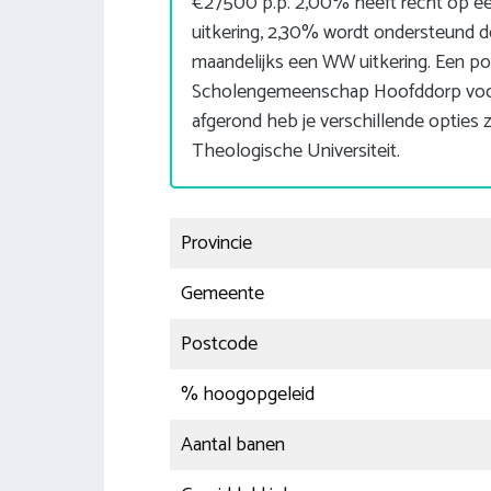
€27500 p.p. 2,00% heeft recht op e
uitkering, 2,30% wordt ondersteund 
maandelijks een WW uitkering. Een pop
Scholengemeenschap Hoofddorp voo
afgerond heb je verschillende optie
Theologische Universiteit.
Provincie
Gemeente
Postcode
% hoogopgeleid
Aantal banen