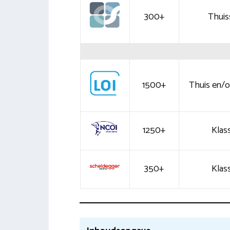
300+
Thuis
1500+
Thuis en/of
1250+
Klass
350+
Klass