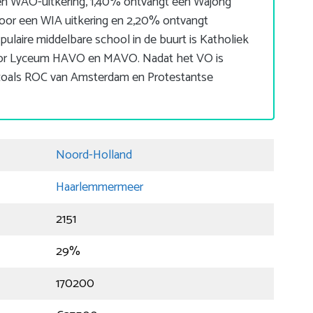
en WAO-uitkering, 1,40% ontvangt een Wajong
door een WIA uitkering en 2,20% ontvangt
ulaire middelbare school in de buurt is Katholiek
r Lyceum HAVO en MAVO. Nadat het VO is
s zoals ROC van Amsterdam en Protestantse
Noord-Holland
Haarlemmermeer
2151
29%
170200