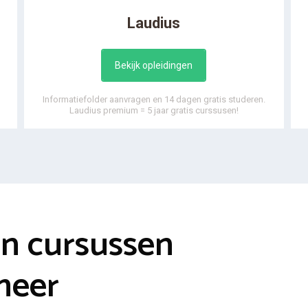
Laudius
Bekijk opleidingen
Informatiefolder aanvragen en 14 dagen gratis studeren.
Laudius premium = 5 jaar gratis curssusen!
en cursussen
meer