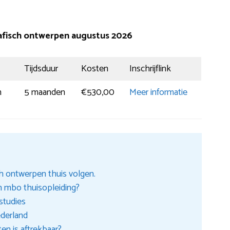
afisch ontwerpen augustus 2026
Tijdsduur
Kosten
Inschrijflink
n
5 maanden
€530,00
Meer informatie
 ontwerpen thuis volgen.
en mbo thuisopleiding?
studies
ederland
en is aftrekbaar?