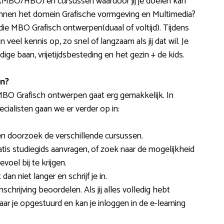
n (MBO/HBO) en cursussen waardoor jij je doelen kan
binnen het domein Grafische vormgeving en Multimedia?
die MBO Grafisch ontwerpen(duaal of voltijd). Tijdens
 veel kennis op, zo snel of langzaam als jij dat wil. Je
ge baan, vrijetijdsbesteding en het gezin + de kids.
en?
O Grafisch ontwerpen gaat erg gemakkelijk. In
ialisten gaan we er verder op in:
en doorzoek de verschillende cursussen.
is studiegids aanvragen, of zoek naar de mogelijkheid
voel bij te krijgen.
dan niet langer en schrijf je in.
schrijving beoordelen. Als jij alles volledig hebt
aar je opgestuurd en kan je inloggen in de e-learning