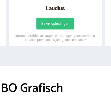
Laudius
Bekijk opleidingen
Informatiefolder aanvragen en 14 dagen gratis studeren.
Laudius premium = 5 jaar gratis curssusen!
MBO Grafisch