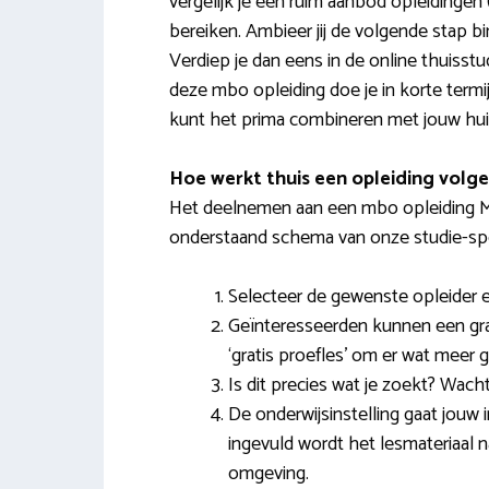
vergelijk je een ruim aanbod opleidinge
bereiken. Ambieer jij de volgende stap 
Verdiep je dan eens in de online thuisstu
deze mbo opleiding doe je in korte termijn
kunt het prima combineren met jouw huidi
Hoe werkt thuis een opleiding volg
Het deelnemen aan een mbo opleiding MB
onderstaand schema van onze studie-spec
Selecteer de gewenste opleider 
Geïnteresseerden kunnen een grat
‘gratis proefles’ om er wat meer ge
Is dit precies wat je zoekt? Wacht 
De onderwijsinstelling gaat jouw in
ingevuld wordt het lesmateriaal n
omgeving.