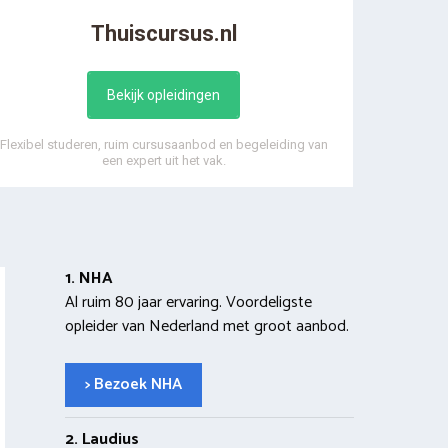
Thuiscursus.nl
Bekijk opleidingen
Flexibel studeren, ruim cursusaanbod en begeleiding van
een expert uit het vak.
1. NHA
Al ruim 80 jaar ervaring. Voordeligste
opleider van Nederland met groot aanbod.
> Bezoek NHA
2. Laudius