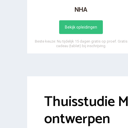
NHA
Bekijk opleidingen
Beste keuze: Nu tijdelijk 15 dagen gratis op proef. Gratis
cadeau (tablet) bij inschrijving.
Thuisstudie 
ontwerpen