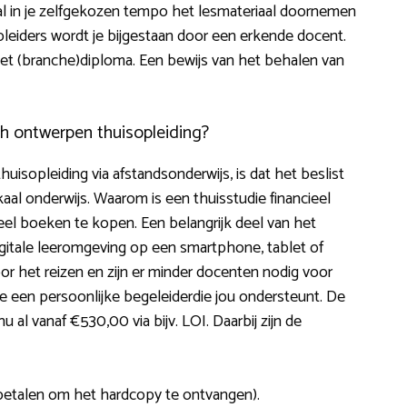
al in je zelfgekozen tempo het lesmateriaal doornemen
 opleiders wordt je bijgestaan door een erkende docent.
e het (branche)diploma. Een bewijs van het behalen van
ch ontwerpen thuisopleiding?
uisopleiding via afstandsonderwijs, is dat het beslist
kaal onderwijs. Waarom is een thuisstudie financieel
veel boeken te kopen. Een belangrijk deel van het
digitale leeromgeving op een smartphone, tablet of
r het reizen en zijn er minder docenten nodig voor
e een persoonlijke begeleiderdie jou ondersteunt. De
 al vanaf €530,00 via bijv. LOI. Daarbij zijn de
 betalen om het hardcopy te ontvangen).