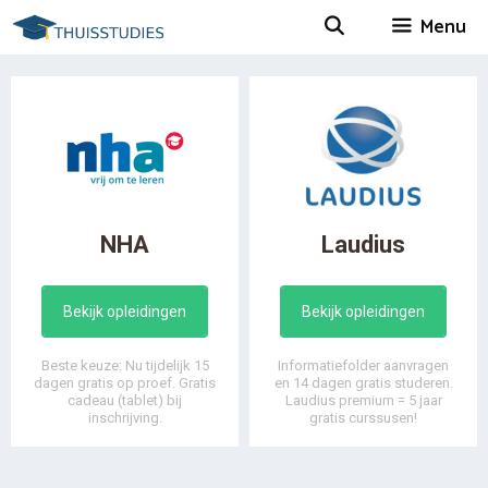
Spring
Menu
naar
inhoud
NHA
Laudius
Bekijk opleidingen
Bekijk opleidingen
Beste keuze: Nu tijdelijk 15
Informatiefolder aanvragen
dagen gratis op proef. Gratis
en 14 dagen gratis studeren.
cadeau (tablet) bij
Laudius premium = 5 jaar
inschrijving.
gratis curssusen!