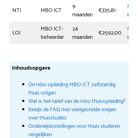
9
Mee
NTI
MBO ICT
€335,81
maanden
info
MBO ICT-
24
Mee
LOI
€2592,00
beheerder
maanden
info
Inhoudsopgave
De mbo opleiding MBO ICT zelfstandig
thuis volgen.
Wat is het tarief van de mbo thuisopleiding?
Bekijk de FAQ met veelgestelde vragen
over thuisstudies
Onderwijsinstellingen voor thuis studeren
vergelijken