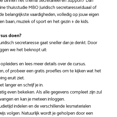
itie binnen het thema Secretarieel en Support? Dan
ine thuisstudie MBO Juridisch secretaresse(duaal of
 de belangrijkste vaardigheden, volledig op jouw eigen
 baan, muziek of sport en het gezin + de kids.
rsus doen?
disch secretaresse gaat sneller dan je denkt. Door
ggen we het beknopt uit:
pleiders en lees meer details over de cursus.
en, of probeer een gratis proefles om te kijken wat het
ng eruit ziet.
 langer en schrijf je in.
tig even bekeken. Als alle gegevens compleet zijn zul
ntvangen en kan je meteen inloggen.
udietijd indelen en de verschillende lesmaterialen
ijs volgen. Natuurlijk wordt je geholpen door een