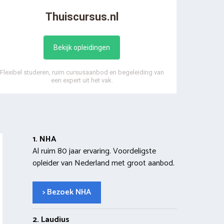
Thuiscursus.nl
Bekijk opleidingen
Flexibel studeren, ruim cursusaanbod en begeleiding van
een expert uit het vak.
1. NHA
Al ruim 80 jaar ervaring. Voordeligste
opleider van Nederland met groot aanbod.
> Bezoek NHA
2. Laudius