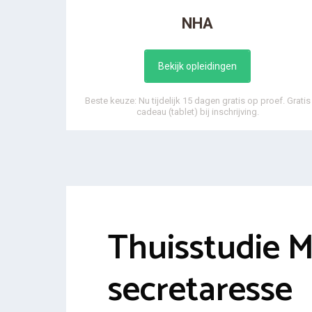
NHA
Bekijk opleidingen
Beste keuze: Nu tijdelijk 15 dagen gratis op proef. Gratis
cadeau (tablet) bij inschrijving.
Thuisstudie M
secretaresse