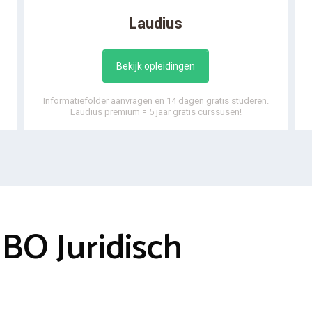
Laudius
Bekijk opleidingen
Informatiefolder aanvragen en 14 dagen gratis studeren.
Laudius premium = 5 jaar gratis curssusen!
BO Juridisch