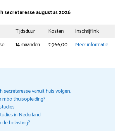
ch secretaresse augustus 2026
Tijdsduur
Kosten
Inschrijflink
se
14 maanden
€966,00
Meer informatie
 secretaresse vanuit huis volgen.
en mbo thuisopleiding?
studies
tudies in Nederland
n de belasting?