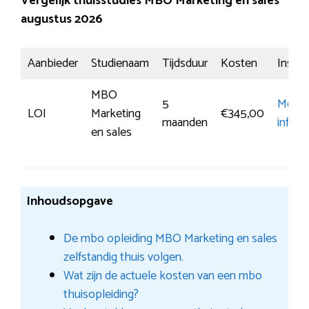
Vergelijk thuisstudies MBO Marketing en sales
augustus 2026
Aanbieder
Studienaam
Tijdsduur
Kosten
Inschri
MBO
5
Meer
LOI
Marketing
€345,00
maanden
inform
en sales
Inhoudsopgave
De mbo opleiding MBO Marketing en sales
zelfstandig thuis volgen.
Wat zijn de actuele kosten van een mbo
thuisopleiding?