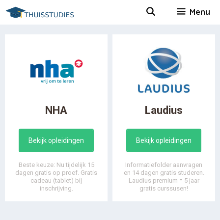
Spring
Menu
naar
inhoud
NHA
Laudius
Bekijk opleidingen
Bekijk opleidingen
Beste keuze: Nu tijdelijk 15
Informatiefolder aanvragen
dagen gratis op proef. Gratis
en 14 dagen gratis studeren.
cadeau (tablet) bij
Laudius premium = 5 jaar
inschrijving.
gratis curssusen!