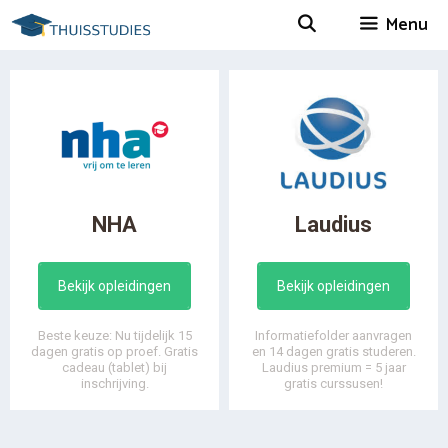
Spring
Menu
naar
inhoud
NHA
Laudius
Bekijk opleidingen
Bekijk opleidingen
Beste keuze: Nu tijdelijk 15
Informatiefolder aanvragen
dagen gratis op proef. Gratis
en 14 dagen gratis studeren.
cadeau (tablet) bij
Laudius premium = 5 jaar
inschrijving.
gratis curssusen!