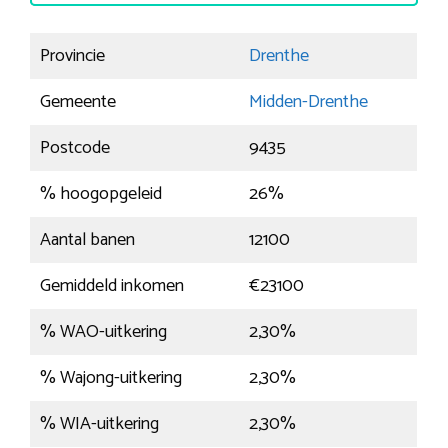
Provincie
Drenthe
Gemeente
Midden-Drenthe
Postcode
9435
% hoogopgeleid
26%
Aantal banen
12100
Gemiddeld inkomen
€23100
% WAO-uitkering
2,30%
% Wajong-uitkering
2,30%
% WIA-uitkering
2,30%