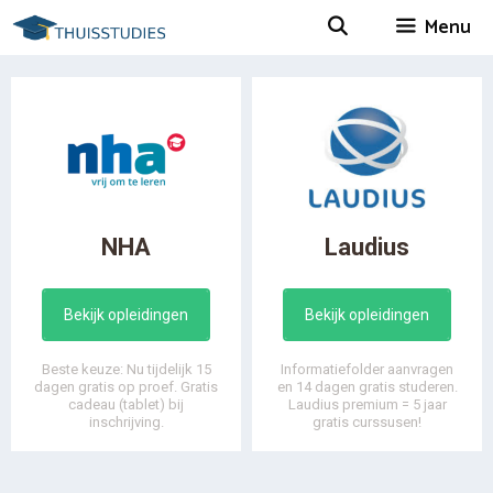
Spring
Menu
naar
inhoud
NHA
Laudius
Bekijk opleidingen
Bekijk opleidingen
Beste keuze: Nu tijdelijk 15
Informatiefolder aanvragen
dagen gratis op proef. Gratis
en 14 dagen gratis studeren.
cadeau (tablet) bij
Laudius premium = 5 jaar
inschrijving.
gratis curssusen!