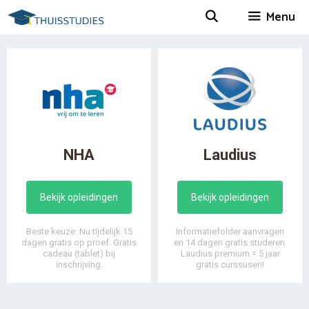
Spring
Menu
naar
inhoud
NHA
Laudius
Bekijk opleidingen
Bekijk opleidingen
Beste keuze: Nu tijdelijk 15
Informatiefolder aanvragen
dagen gratis op proef. Gratis
en 14 dagen gratis studeren.
cadeau (tablet) bij
Laudius premium = 5 jaar
inschrijving.
gratis curssusen!