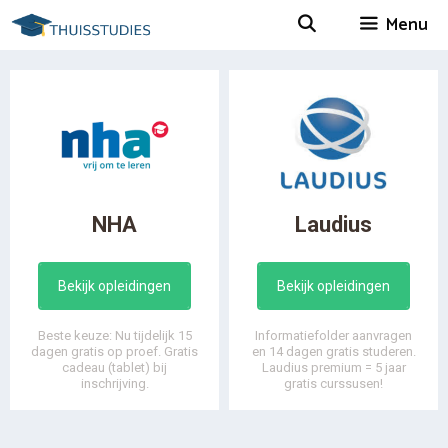
Spring
Menu
naar
inhoud
NHA
Laudius
Bekijk opleidingen
Bekijk opleidingen
Beste keuze: Nu tijdelijk 15
Informatiefolder aanvragen
dagen gratis op proef. Gratis
en 14 dagen gratis studeren.
cadeau (tablet) bij
Laudius premium = 5 jaar
inschrijving.
gratis curssusen!