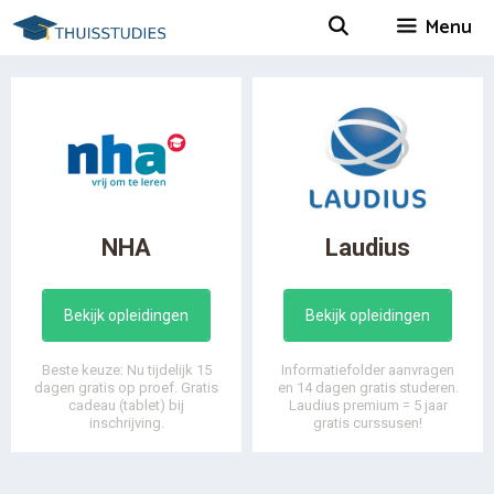
Spring
Menu
naar
inhoud
NHA
Laudius
Bekijk opleidingen
Bekijk opleidingen
Beste keuze: Nu tijdelijk 15
Informatiefolder aanvragen
dagen gratis op proef. Gratis
en 14 dagen gratis studeren.
cadeau (tablet) bij
Laudius premium = 5 jaar
inschrijving.
gratis curssusen!