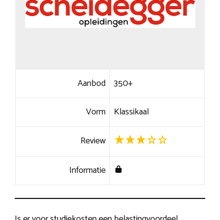
Aanbod
350+
Vorm
Klassikaal
Review
Informatie
Is er voor studiekosten een belastingvoordeel