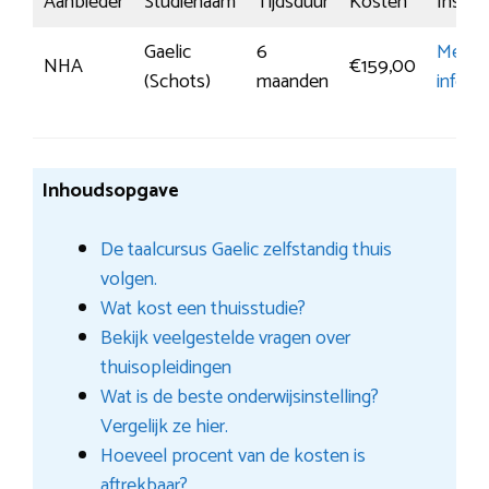
Aanbieder
Studienaam
Tijdsduur
Kosten
Inschri
Gaelic
6
Meer
NHA
€159,00
(Schots)
maanden
inform
Inhoudsopgave
De taalcursus Gaelic zelfstandig thuis
volgen.
Wat kost een thuisstudie?
Bekijk veelgestelde vragen over
thuisopleidingen
Wat is de beste onderwijsinstelling?
Vergelijk ze hier.
Hoeveel procent van de kosten is
aftrekbaar?