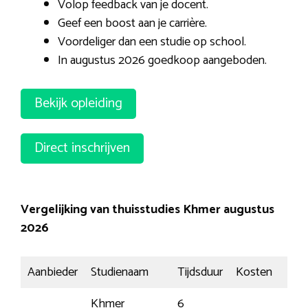
Volop feedback van je docent.
Geef een boost aan je carrière.
Voordeliger dan een studie op school.
In augustus 2026 goedkoop aangeboden.
Bekijk opleiding
Direct inschrijven
Vergelijking van thuisstudies Khmer augustus
2026
Aanbieder
Studienaam
Tijdsduur
Kosten
Insc
Khmer
6
Me