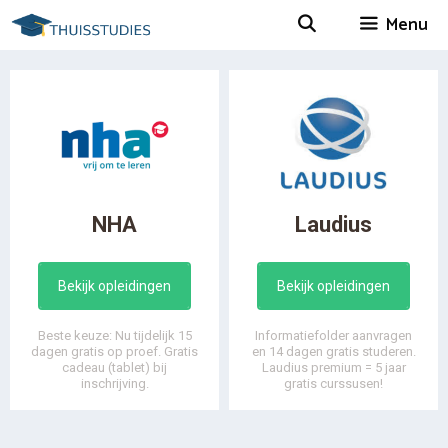
Spring
Menu
naar
inhoud
NHA
Laudius
Bekijk opleidingen
Bekijk opleidingen
Beste keuze: Nu tijdelijk 15
Informatiefolder aanvragen
dagen gratis op proef. Gratis
en 14 dagen gratis studeren.
cadeau (tablet) bij
Laudius premium = 5 jaar
inschrijving.
gratis curssusen!