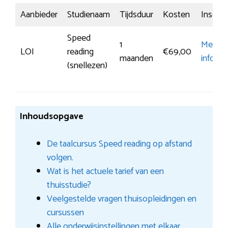
Aanbieder
Studienaam
Tijdsduur
Kosten
Inschrij
Speed
1
Meer
LOI
reading
€69,00
maanden
informa
(snellezen)
Inhoudsopgave
De taalcursus Speed reading op afstand
volgen.
Wat is het actuele tarief van een
thuisstudie?
Veelgestelde vragen thuisopleidingen en
cursussen
Alle onderwijsinstellingen met elkaar