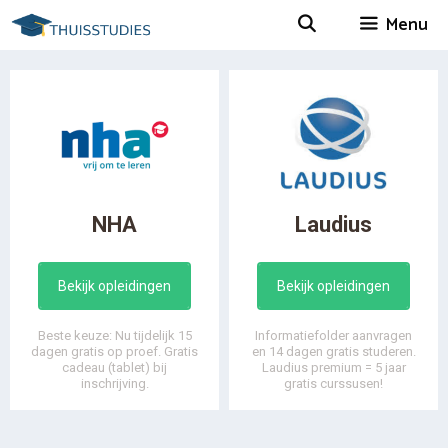
Spring
Menu
naar
inhoud
NHA
Laudius
Bekijk opleidingen
Bekijk opleidingen
Beste keuze: Nu tijdelijk 15
Informatiefolder aanvragen
dagen gratis op proef. Gratis
en 14 dagen gratis studeren.
cadeau (tablet) bij
Laudius premium = 5 jaar
inschrijving.
gratis curssusen!