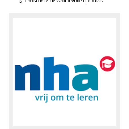
Thuiscursus.nl: Waardevolle diploma’s