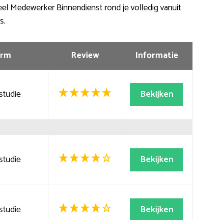
el Medewerker Binnendienst rond je volledig vanuit
s.
rm
Review
Informatie
studie
Bekijken
studie
Bekijken
studie
Bekijken