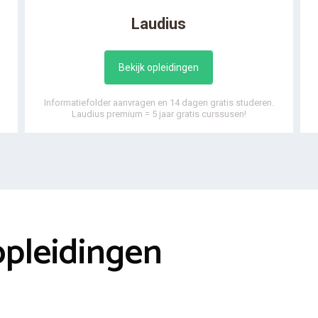
Laudius
Bekijk opleidingen
Informatiefolder aanvragen en 14 dagen gratis studeren.
Laudius premium = 5 jaar gratis curssusen!
opleidingen