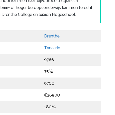
school kan men naar bijvoorbeeld Agrarisch
lbaar- of hoger beroepsonderwijs kan men terecht
um Drenthe College en Saxion Hogeschool.
Drenthe
Tynaarlo
9766
35%
9700
€26900
1,80%