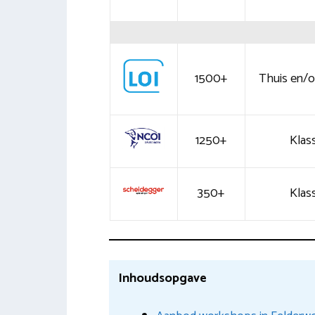
1500+
Thuis en/of
1250+
Klass
350+
Klass
Inhoudsopgave