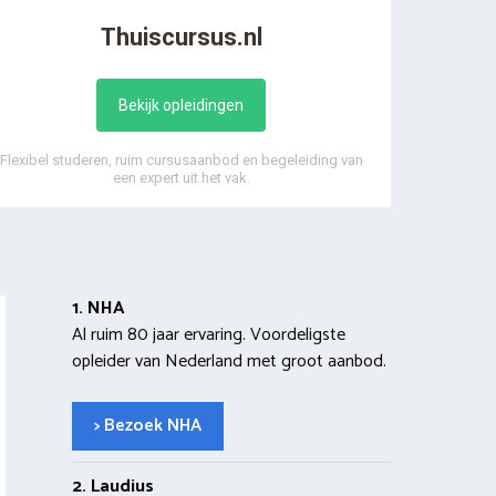
Thuiscursus.nl
Bekijk opleidingen
Flexibel studeren, ruim cursusaanbod en begeleiding van
een expert uit het vak.
1. NHA
Al ruim 80 jaar ervaring. Voordeligste
opleider van Nederland met groot aanbod.
> Bezoek NHA
2. Laudius