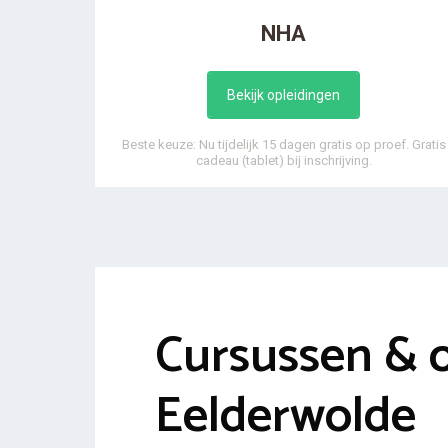
NHA
Bekijk opleidingen
Beste keuze: Nu tijdelijk 15 dagen gratis op proef. Gratis
cadeau (tablet) bij inschrijving.
Cursussen & 
Eelderwolde