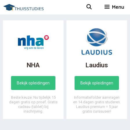
Spring
Menu
naar
inhoud
NHA
Laudius
Bekijk opleidingen
Bekijk opleidingen
Beste keuze: Nu tijdelijk 15
Informatiefolder aanvragen
dagen gratis op proef. Gratis
en 14 dagen gratis studeren.
cadeau (tablet) bij
Laudius premium = 5 jaar
inschrijving.
gratis curssusen!