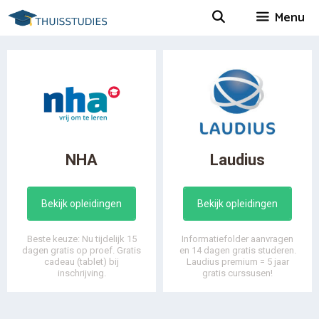
Spring
Menu
naar
inhoud
NHA
Laudius
Bekijk opleidingen
Bekijk opleidingen
Beste keuze: Nu tijdelijk 15
Informatiefolder aanvragen
dagen gratis op proef. Gratis
en 14 dagen gratis studeren.
cadeau (tablet) bij
Laudius premium = 5 jaar
inschrijving.
gratis curssusen!