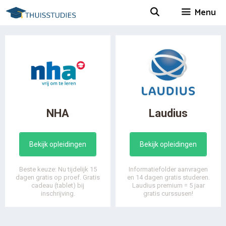
Spring
Menu
naar
inhoud
NHA
Laudius
Bekijk opleidingen
Bekijk opleidingen
Beste keuze: Nu tijdelijk 15
Informatiefolder aanvragen
dagen gratis op proef. Gratis
en 14 dagen gratis studeren.
cadeau (tablet) bij
Laudius premium = 5 jaar
inschrijving.
gratis curssusen!