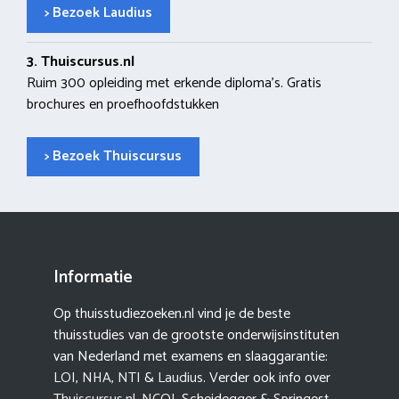
> Bezoek Laudius
3. Thuiscursus.nl
Ruim 300 opleiding met erkende diploma’s. Gratis
brochures en proefhoofdstukken
> Bezoek Thuiscursus
Informatie
Op thuisstudiezoeken.nl vind je de beste
thuisstudies van de grootste onderwijsinstituten
van Nederland met examens en slaaggarantie:
LOI
,
NHA
,
NTI
&
Laudius
. Verder ook info over