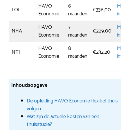
HAVO
6
Meer
LOI
€336,00
Economie
maanden
inform
HAVO
7
Meer
NHA
€229,00
Economie
maanden
inform
HAVO
8
Meer
NTI
€232,20
Economie
maanden
inform
Inhoudsopgave
De opleiding HAVO Economie flexibel thuis
volgen.
Wat zijn de actuele kosten van een
thuisstudie?