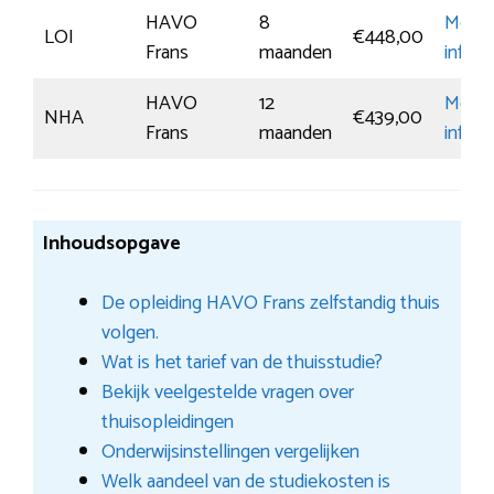
HAVO
8
Meer
LOI
€448,00
Frans
maanden
inform
HAVO
12
Meer
NHA
€439,00
Frans
maanden
inform
Inhoudsopgave
De opleiding HAVO Frans zelfstandig thuis
volgen.
Wat is het tarief van de thuisstudie?
Bekijk veelgestelde vragen over
thuisopleidingen
Onderwijsinstellingen vergelijken
Welk aandeel van de studiekosten is