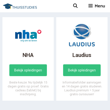
Spring
Menu
naar
inhoud
NHA
Laudius
Bekijk opleidingen
Bekijk opleidingen
Beste keuze: Nu tijdelijk 15
Informatiefolder aanvragen
dagen gratis op proef. Gratis
en 14 dagen gratis studeren.
cadeau (tablet) bij
Laudius premium = 5 jaar
inschrijving.
gratis curssusen!