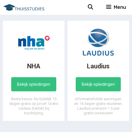
Spring
Menu
naar
inhoud
NHA
Laudius
Bekijk opleidingen
Bekijk opleidingen
Beste keuze: Nu tijdelijk 15
Informatiefolder aanvragen
dagen gratis op proef. Gratis
en 14 dagen gratis studeren.
cadeau (tablet) bij
Laudius premium = 5 jaar
inschrijving.
gratis curssusen!