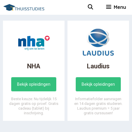
Spring
Menu
naar
inhoud
NHA
Laudius
Bekijk opleidingen
Bekijk opleidingen
Beste keuze: Nu tijdelijk 15
Informatiefolder aanvragen
dagen gratis op proef. Gratis
en 14 dagen gratis studeren.
cadeau (tablet) bij
Laudius premium = 5 jaar
inschrijving.
gratis curssusen!