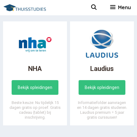
Spring
Menu
naar
inhoud
NHA
Laudius
Bekijk opleidingen
Bekijk opleidingen
Beste keuze: Nu tijdelijk 15
Informatiefolder aanvragen
dagen gratis op proef. Gratis
en 14 dagen gratis studeren.
cadeau (tablet) bij
Laudius premium = 5 jaar
inschrijving.
gratis curssusen!