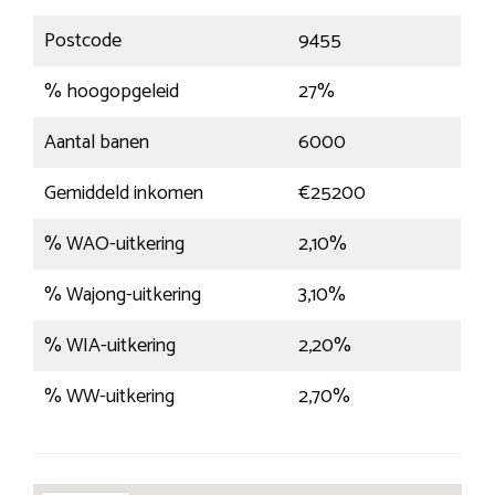
Postcode
9455
% hoogopgeleid
27%
Aantal banen
6000
Gemiddeld inkomen
€25200
% WAO-uitkering
2,10%
% Wajong-uitkering
3,10%
% WIA-uitkering
2,20%
% WW-uitkering
2,70%