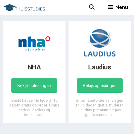
Spring
Menu
naar
inhoud
NHA
Laudius
Bekijk opleidingen
Bekijk opleidingen
Beste keuze: Nu tijdelijk 15
Informatiefolder aanvragen
dagen gratis op proef. Gratis
en 14 dagen gratis studeren.
cadeau (tablet) bij
Laudius premium = 5 jaar
inschrijving.
gratis curssusen!