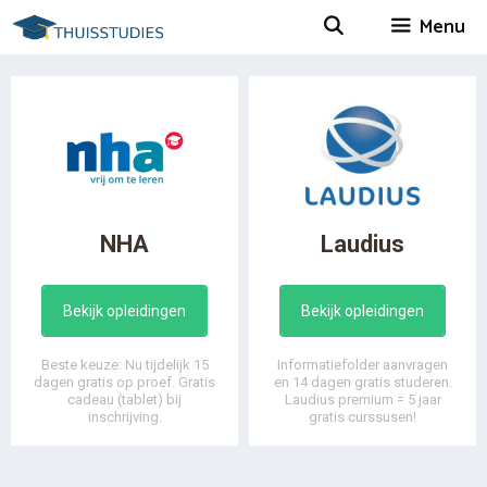
Spring
Menu
naar
inhoud
NHA
Laudius
Bekijk opleidingen
Bekijk opleidingen
Beste keuze: Nu tijdelijk 15
Informatiefolder aanvragen
dagen gratis op proef. Gratis
en 14 dagen gratis studeren.
cadeau (tablet) bij
Laudius premium = 5 jaar
inschrijving.
gratis curssusen!