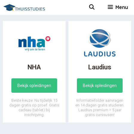
Spring
Menu
naar
inhoud
NHA
Laudius
Bekijk opleidingen
Bekijk opleidingen
Beste keuze: Nu tijdelijk 15
Informatiefolder aanvragen
dagen gratis op proef. Gratis
en 14 dagen gratis studeren.
cadeau (tablet) bij
Laudius premium = 5 jaar
inschrijving.
gratis curssusen!