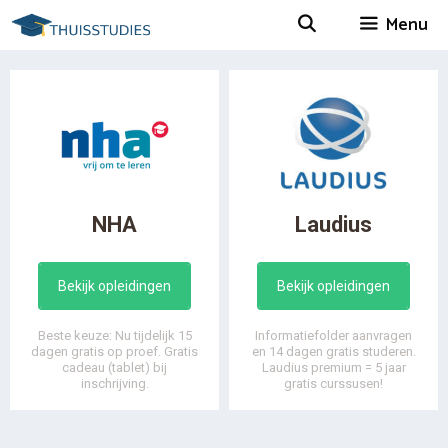
Spring
Menu
naar
inhoud
NHA
Laudius
Bekijk opleidingen
Bekijk opleidingen
Beste keuze: Nu tijdelijk 15
Informatiefolder aanvragen
dagen gratis op proef. Gratis
en 14 dagen gratis studeren.
cadeau (tablet) bij
Laudius premium = 5 jaar
inschrijving.
gratis curssusen!