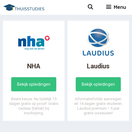
Spring
Menu
naar
inhoud
NHA
Laudius
Bekijk opleidingen
Bekijk opleidingen
Beste keuze: Nu tijdelijk 15
Informatiefolder aanvragen
dagen gratis op proef. Gratis
en 14 dagen gratis studeren.
cadeau (tablet) bij
Laudius premium = 5 jaar
inschrijving.
gratis curssusen!