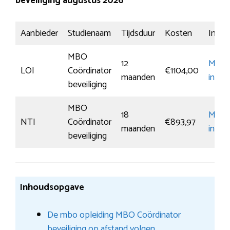
beveiliging augustus 2026
Aanbieder
Studienaam
Tijdsduur
Kosten
Inschr
MBO
12
Meer
LOI
Coördinator
€1104,00
maanden
infor
beveiliging
MBO
18
Meer
NTI
Coördinator
€893,97
maanden
infor
beveiliging
Inhoudsopgave
De mbo opleiding MBO Coördinator
beveiliging op afstand volgen.