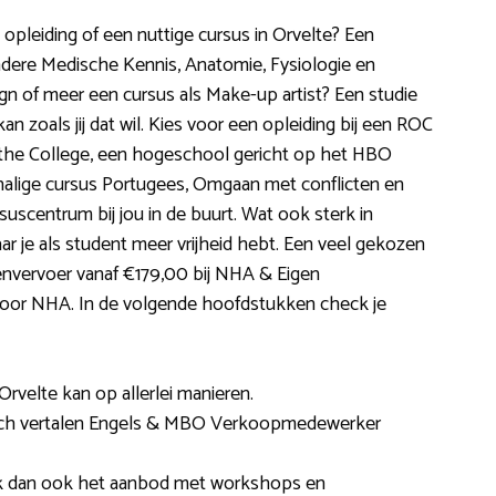
 opleiding of een nuttige cursus in Orvelte? Een
dere Medische Kennis, Anatomie, Fysiologie en
gn of meer een cursus als Make-up artist? Een studie
 zoals jij dat wil. Kies voor een opleiding bij een ROC
the College, een hogeschool gericht op het HBO
halige cursus Portugees, Omgaan met conflicten en
suscentrum bij jou in de buurt. Wat ook sterk in
aar je als student meer vrijheid hebt. Een veel gekozen
envervoer vanaf €179,00 bij NHA & Eigen
door NHA. In de volgende hoofdstukken check je
Orvelte kan op allerlei manieren.
sch vertalen Engels & MBO Verkoopmedewerker
ijk dan ook het aanbod met workshops en