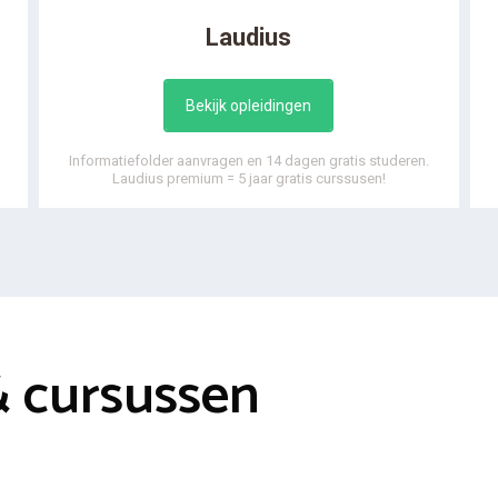
Laudius
Bekijk opleidingen
Informatiefolder aanvragen en 14 dagen gratis studeren.
Laudius premium = 5 jaar gratis curssusen!
& cursussen