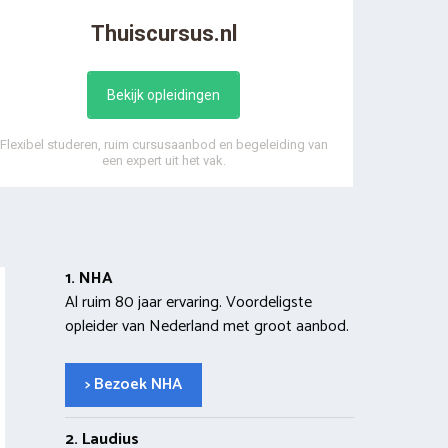
Thuiscursus.nl
Bekijk opleidingen
Flexibel studeren, ruim cursusaanbod en begeleiding van
een expert uit het vak.
1. NHA
Al ruim 80 jaar ervaring. Voordeligste
opleider van Nederland met groot aanbod.
> Bezoek NHA
2. Laudius