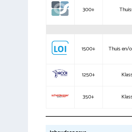
300+
Thuis
1500+
Thuis en/of
1250+
Klass
350+
Klass