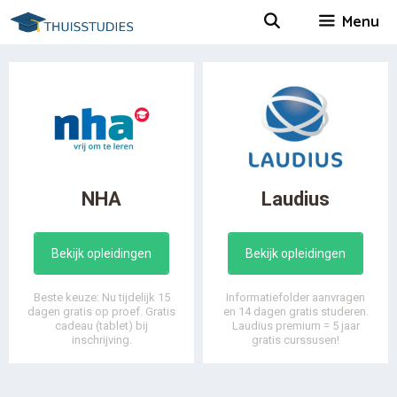
Spring
Menu
naar
inhoud
NHA
Laudius
Bekijk opleidingen
Bekijk opleidingen
Beste keuze: Nu tijdelijk 15
Informatiefolder aanvragen
dagen gratis op proef. Gratis
en 14 dagen gratis studeren.
cadeau (tablet) bij
Laudius premium = 5 jaar
inschrijving.
gratis curssusen!