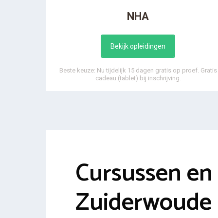
NHA
Bekijk opleidingen
Beste keuze: Nu tijdelijk 15 dagen gratis op proef. Gratis
cadeau (tablet) bij inschrijving.
Cursussen en 
Zuiderwoude