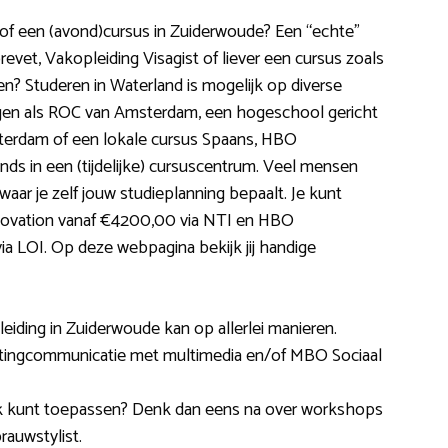
 of een (avond)cursus in Zuiderwoude? Een “echte”
evet, Vakopleiding Visagist of liever een cursus zoals
n? Studeren in Waterland is mogelijk op diverse
ingen als ROC van Amsterdam, een hogeschool gericht
erdam of een lokale cursus Spaans, HBO
 in een (tijdelijke) cursuscentrum. Veel mensen
waar je zelf jouw studieplanning bepaalt. Je kunt
ovation vanaf €4200,00 via NTI en HBO
LOI. Op deze webpagina bekijk jij handige
eiding in Zuiderwoude kan op allerlei manieren.
tingcommunicatie met multimedia en/of MBO Sociaal
raktijk kunt toepassen? Denk dan eens na over workshops
auwstylist.