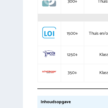
300+
Thuis
1500+
Thuis en/of
1250+
Klass
350+
Klass
Inhoudsopgave