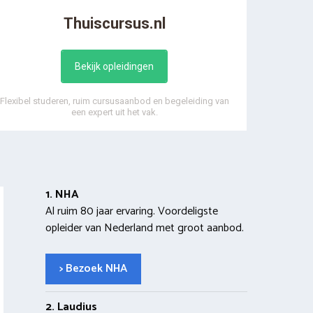
Thuiscursus.nl
Bekijk opleidingen
Flexibel studeren, ruim cursusaanbod en begeleiding van
een expert uit het vak.
1. NHA
Al ruim 80 jaar ervaring. Voordeligste
opleider van Nederland met groot aanbod.
> Bezoek NHA
2. Laudius