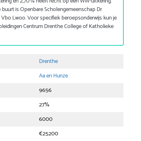
ring en 2,70% heeft recht op een WW-uitkering.
de buurt is Openbare Scholengemeenschap Dr
Vbo Lwoo. Voor specifiek beroepsonderwijs kun je
pleidingen Centrum Drenthe College of Katholieke
Drenthe
Aa en Hunze
9656
27%
6000
€25200