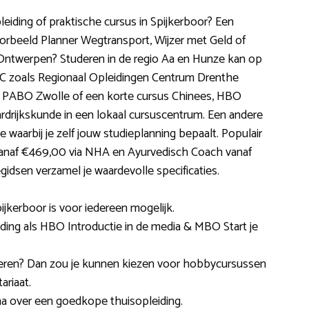
leiding of praktische cursus in Spijkerboor? Een
rbeeld Planner Wegtransport, Wijzer met Geld of
Ontwerpen? Studeren in de regio Aa en Hunze kan op
OC zoals Regionaal Opleidingen Centrum Drenthe
e PABO Zwolle of een korte cursus Chinees, HBO
rijkskunde in een lokaal cursuscentrum. Een andere
e waarbij je zelf jouw studieplanning bepaalt. Populair
 vanaf €469,00 via NHA en Ayurvedisch Coach vanaf
gidsen verzamel je waardevolle specificaties.
ijkerboor is voor iedereen mogelijk.
ding als HBO Introductie in de media & MBO Start je
 leren? Dan zou je kunnen kiezen voor hobbycursussen
riaat.
na over een goedkope thuisopleiding.