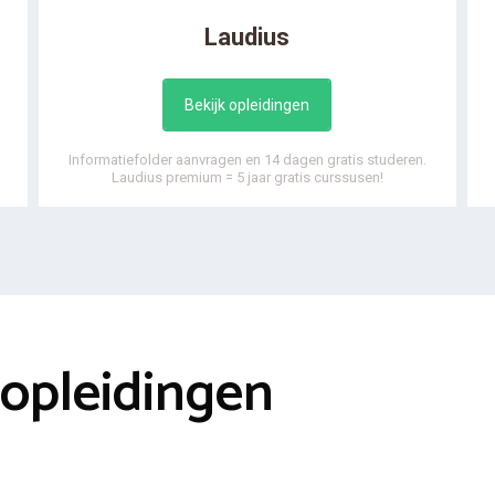
Laudius
Bekijk opleidingen
Informatiefolder aanvragen en 14 dagen gratis studeren.
Laudius premium = 5 jaar gratis curssusen!
opleidingen