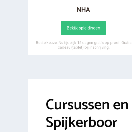
NHA
Bekijk opleidingen
Beste keuze: Nu tijdelijk 15 dagen gratis op proef. Gratis
cadeau (tablet) bij inschrijving.
Cursussen en 
Spijkerboor