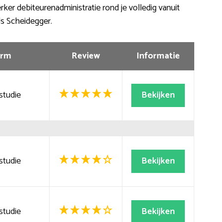
er debiteurenadministratie rond je volledig vanuit
als Scheidegger.
rm
Review
Informatie
studie
Bekijken
studie
Bekijken
studie
Bekijken