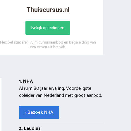
Thuiscursus.nl
Bekijk opleidingen
Flexibel studeren, ruim cursusaanbod en begeleiding van
een expert uit het vak.
1. NHA
Al ruim 80 jaar ervaring. Voordeligste
opleider van Nederland met groot aanbod.
> Bezoek NHA
2. Laudius