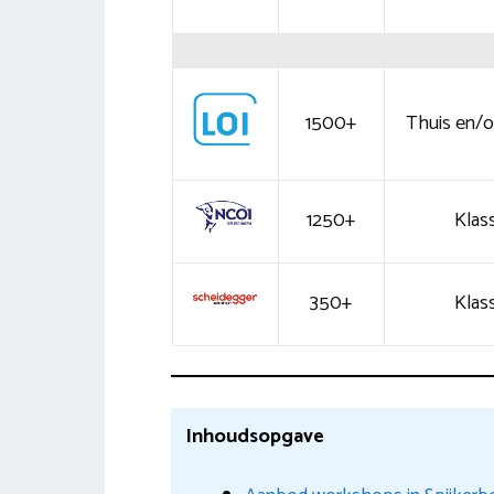
1500+
Thuis en/of
1250+
Klass
350+
Klass
Inhoudsopgave