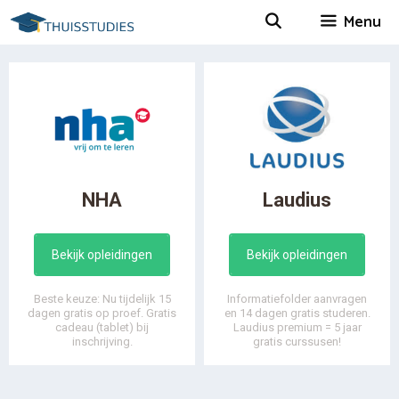
Spring
Menu
naar
inhoud
NHA
Laudius
Bekijk opleidingen
Bekijk opleidingen
Beste keuze: Nu tijdelijk 15
Informatiefolder aanvragen
dagen gratis op proef. Gratis
en 14 dagen gratis studeren.
cadeau (tablet) bij
Laudius premium = 5 jaar
inschrijving.
gratis curssusen!